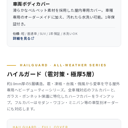
車両ボディカバー
滑らかなベルベット素材を採用した屋内専用カバー。車種
専用のオーダーメイドに加え、汚れたら水洗い可能。1年保
証付き。
仕様:
軽 / 普通車 / SUV / 1年保証 / 水洗いOK
詳細を見る
HAILGUARD · ALL-WEATHER SERIES
ハイルガード（雹対策・極厚5層）
約10mm厚の5層構造。雹・凍結・台風・強風から愛車を守る屋外
専用ヘビーデューティーシリーズ。全車種対応のフルカバーと、
ガラス・ボンネット保護に特化したハーフカバーをラインアッ
プ。フルカバーはセダン・ワゴン・ミニバン等の車型別オーダー
にも対応します。
HAILGUARD · FULL COVER