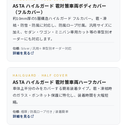
ASTA ハイルガード 雹対策車両ボディカバー
（フルカバー）
約10mm厚の5層構造ハイルガード フルカバー。雹・凍
結・防雪・防風に対応し、防風ロープ付属。汎用サイズに
加え、セダン・ワゴン・ミニバン専用カット等の車型別オ
ーダーにも対応します。
仕様:
Silver / 汎用＋車型別オーダー対応
詳細を見る
HAILGUARD · HALF COVER
ASTA ハイルガード 雹対策車両ハーフカバー
車体上半分のみをカバーする簡易装着タイプ。雹・凍結時
のガラス・ボンネット保護に特化し、装着時間を大幅短
縮。
仕様:
極厚 / 防風ロープ付き / 装着簡単
詳細を見る