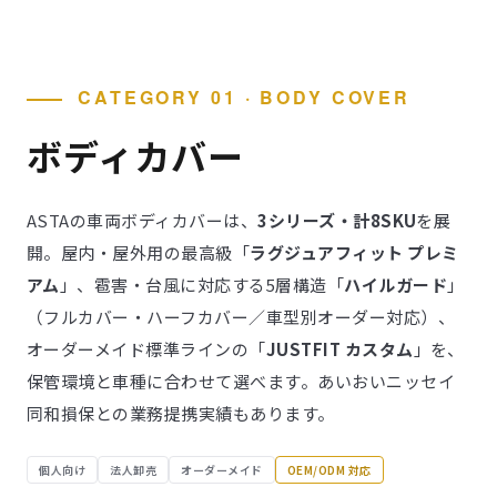
CATEGORY 01 · BODY COVER
ボディカバー
ASTAの車両ボディカバーは、
3シリーズ・計8SKU
を展
開。屋内・屋外用の最高級「
ラグジュアフィット プレミ
アム
」、雹害・台風に対応する5層構造「
ハイルガード
」
（フルカバー・ハーフカバー／車型別オーダー対応）、
オーダーメイド標準ラインの「
JUSTFIT カスタム
」を、
保管環境と車種に合わせて選べます。あいおいニッセイ
同和損保との業務提携実績もあります。
個人向け
法人卸売
オーダーメイド
OEM/ODM 対応