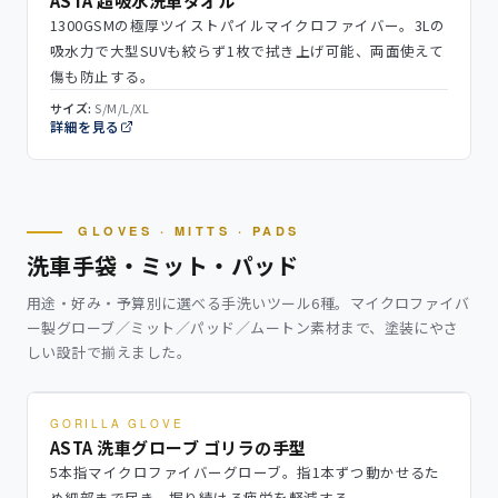
ASTA 超吸水洗車タオル
1300GSMの極厚ツイストパイルマイクロファイバー。3Lの
吸水力で大型SUVも絞らず1枚で拭き上げ可能、両面使えて
傷も防止する。
サイズ:
S/M/L/XL
詳細を見る
GLOVES · MITTS · PADS
洗車手袋・ミット・パッド
用途・好み・予算別に選べる手洗いツール6種。マイクロファイバ
ー製グローブ／ミット／パッド／ムートン素材まで、塗装にやさ
しい設計で揃えました。
GORILLA GLOVE
ASTA 洗車グローブ ゴリラの手型
5本指マイクロファイバーグローブ。指1本ずつ動かせるた
め細部まで届き、握り続ける疲労を軽減する。