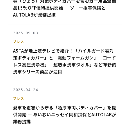
雹（ひょう）対策ボディカバーを含むカー用品全商
品15%OFF優待提供開始 — ソニー損害保険と
AUTOLABが業務提携
2025.09.03
プレス
ASTAが地上波テレビで紹介！「ハイルガード雹対
策ボディカバー」と「電動フォームガン」「コード
レス高圧洗浄機」「超吸水洗車タオル」など革新的
洗車シリーズ商品が注目
2025.04.24
プレス
愛車を雹害から守る「極厚車両ボディカバー」を提
供開始 — あいおいニッセイ同和損保とAUTOLABが
業務提携