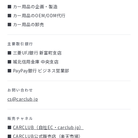
■ カー用品の企画・製造
■ カー用品のOEM/ODM代行
■ カー用品の卸売
主要取引銀行
■ 三菱UFJ銀行 新富町支店
■ 城北信用金庫 中央支店
■ PayPay銀行 ビジネス営業部
お問い合わせ
cs@carclub.jp
販売チャネル
■
CARCLUB（自社EC・carclub.jp）
■
CARCLUB公式販売店（楽天市場）